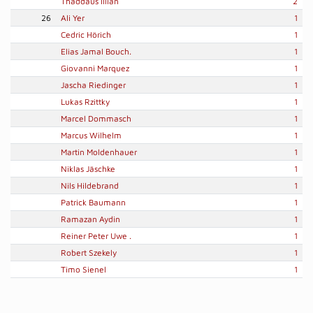
Thaddäus Illian
2
26
Ali Yer
1
Cedric Hörich
1
Elias Jamal Bouch.
1
Giovanni Marquez
1
Jascha Riedinger
1
Lukas Rzittky
1
Marcel Dommasch
1
Marcus Wilhelm
1
Martin Moldenhauer
1
Niklas Jäschke
1
Nils Hildebrand
1
Patrick Baumann
1
Ramazan Aydin
1
Reiner Peter Uwe .
1
Robert Szekely
1
Timo Sienel
1