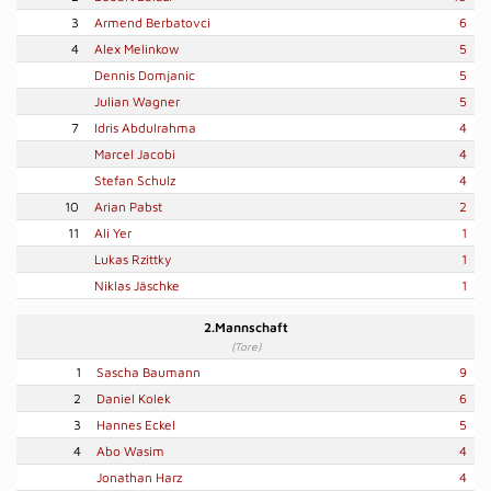
3
Armend Berbatovci
6
4
Alex Melinkow
5
Dennis Domjanic
5
Julian Wagner
5
7
Idris Abdulrahma
4
Marcel Jacobi
4
Stefan Schulz
4
10
Arian Pabst
2
11
Ali Yer
1
Lukas Rzittky
1
Niklas Jäschke
1
2.Mannschaft
(Tore)
1
Sascha Baumann
9
2
Daniel Kolek
6
3
Hannes Eckel
5
4
Abo Wasim
4
Jonathan Harz
4