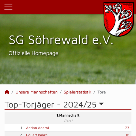
SG Söhrewald e.V.
Offizielle Homepage
Unsere Mannschaften
Spielerstatistik
Tore
Top-Torjäger -
2024/25
1.Mannschaft
(Tore)
1
Adrian Ademi
23
2
Eduart Balazi
10