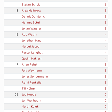
Stefan Schulz
6
8
Alex Melinkow
5
Dennis Domjanic
5
Hannes Eckel
5
Julian Wagner
5
12
Abo Wasim
4
Jonathan Harz
4
Marcel Jacobi
4
Pascal Langhuth
4
Qasim Hakrash
4
17
Arian Pabst
3
Falk Weymann
3
Jonas Sondermann
3
Remi Penkalla
3
Till Höhre
3
22
Jad Houda
2
Jan Wallbaum
2
Martin Kolek
2