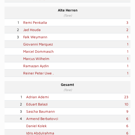
Alte Herren
(Tore)
1
Remi Penkalla
3
2
Jad Houda
2
3
Falk Weymann
1
Giovanni Marquez
1
Marcel Dommasch
1
Marcus Wilhelm
1
Ramazan Aydin
1
Reiner Peter Uwe .
1
Gesamt
(Tore)
1
Adrian Ademi
23
2
Eduart Balazi
10
3
Sascha Baumann
9
4
Armend Berbatovci
6
Daniel Kolek
6
Idris Abdulrahma
6