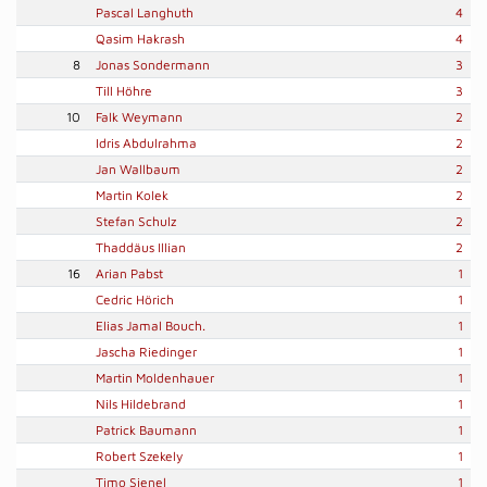
Pascal Langhuth
4
Qasim Hakrash
4
8
Jonas Sondermann
3
Till Höhre
3
10
Falk Weymann
2
Idris Abdulrahma
2
Jan Wallbaum
2
Martin Kolek
2
Stefan Schulz
2
Thaddäus Illian
2
16
Arian Pabst
1
Cedric Hörich
1
Elias Jamal Bouch.
1
Jascha Riedinger
1
Martin Moldenhauer
1
Nils Hildebrand
1
Patrick Baumann
1
Robert Szekely
1
Timo Sienel
1