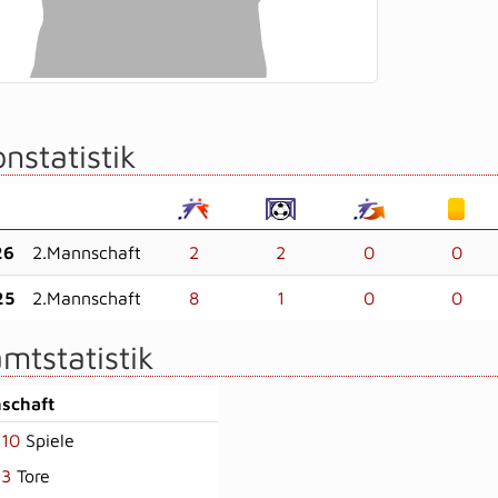
nstatistik
26
2.Mannschaft
2
2
0
0
25
2.Mannschaft
8
1
0
0
mtstatistik
schaft
10
Spiele
3
Tore