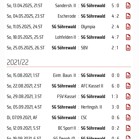
So, 13.04.2025
, 21.ST
Sandersh. II
:
SG Söhrewald
5 : 0
So, 04.05.2025
, 23.ST
Escherode
:
SG Söhrewald
4 : 2
So, 11.05.2025
, 24.ST
SG Söhrewald
:
Olympia
2 : 4
So, 18.05.2025
, 25.ST
Lohfelden II
:
SG Söhrewald
4 : 7
So, 25.05.2025
, 26.ST
SG Söhrewald
:
SBV
2 : 1
2021/22
So, 15.08.2021
, 1.ST
Eintr. Baun. II
:
SG Söhrewald
0 : 0
So, 22.08.2021
, 2.ST
SG Söhrewald
:
AFC Kassel II
6 : 0
So, 29.08.2021
, 3.ST
FSV Kassel
:
SG Söhrewald
1 : 3
So, 05.09.2021
, 4.ST
SG Söhrewald
:
Hertingsh. II
3 : 0
Di, 07.09.2021
, AF
SG Söhrewald
:
CSC
0 : 6
So, 12.09.2021
, 5.ST
BC Sport II
:
SG Söhrewald
0 : 2
So, 19.09.2021
, 6.ST
SG Dennh./D.
:
SG Söhrewald
0 : 6