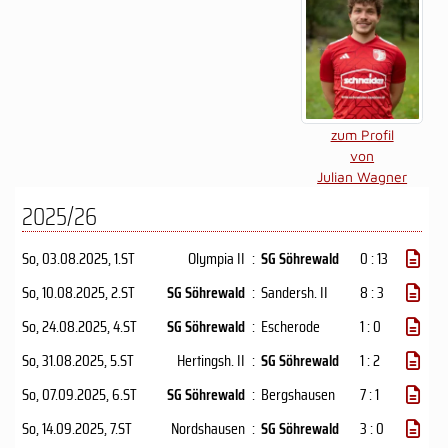
zum Profil
von
Julian Wagner
2025/26
So, 03.08.2025
, 1.ST
Olympia II
:
SG Söhrewald
0 : 13
So, 10.08.2025
, 2.ST
SG Söhrewald
:
Sandersh. II
8 : 3
So, 24.08.2025
, 4.ST
SG Söhrewald
:
Escherode
1 : 0
So, 31.08.2025
, 5.ST
Hertingsh. II
:
SG Söhrewald
1 : 2
So, 07.09.2025
, 6.ST
SG Söhrewald
:
Bergshausen
7 : 1
So, 14.09.2025
, 7.ST
Nordshausen
:
SG Söhrewald
3 : 0