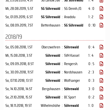
So, 25.08.2019
, 4.ST
SG Landw./Be
:
SG Söhrewald
1 : 4
Mi, 28.08.2019
, 5.ST
SG Söhrewald
:
SG Dennh./D.
4 : 0
So, 01.09.2019
, 6.ST
SG Söhrewald
:
Anadolu
1 : 2
So, 08.09.2019
, 7.ST
Bettenhausen
:
SG Söhrewald
0 : 10
2018/19
So, 05.08.2018
, 1.ST
Oberzwehren
:
Söhrewald
0 : 4
Mi, 15.08.2018
, 3.ST
Söhrewald
:
SVH Kassel
1 : 4
So, 09.09.2018
, 8.ST
Söhrewald
:
Rengersh.
0 : 5
So, 30.09.2018
, 11.ST
Söhrewald
:
Nordshausen
2 : 3
So, 07.10.2018
, 13.ST
Söhrewald
:
Wolfsanger
0 : 3
So, 14.10.2018
, 14.ST
Bergshausen
:
Söhrewald
3 : 0
So, 21.10.2018
, 15.ST
Söhrewald
:
BC Sport
0 : 2
So, 18.11.2018
, 19.ST
Wilhelmshöhe
:
Söhrewald
1 : 0