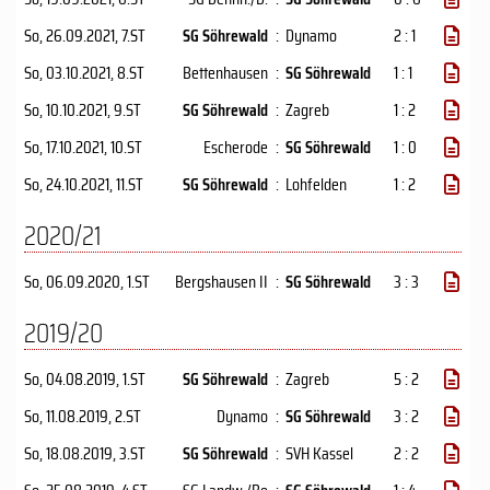
So, 26.09.2021
, 7.ST
SG Söhrewald
:
Dynamo
2 : 1
So, 03.10.2021
, 8.ST
Bettenhausen
:
SG Söhrewald
1 : 1
So, 10.10.2021
, 9.ST
SG Söhrewald
:
Zagreb
1 : 2
So, 17.10.2021
, 10.ST
Escherode
:
SG Söhrewald
1 : 0
So, 24.10.2021
, 11.ST
SG Söhrewald
:
Lohfelden
1 : 2
2020/21
So, 06.09.2020
, 1.ST
Bergshausen II
:
SG Söhrewald
3 : 3
2019/20
So, 04.08.2019
, 1.ST
SG Söhrewald
:
Zagreb
5 : 2
So, 11.08.2019
, 2.ST
Dynamo
:
SG Söhrewald
3 : 2
So, 18.08.2019
, 3.ST
SG Söhrewald
:
SVH Kassel
2 : 2