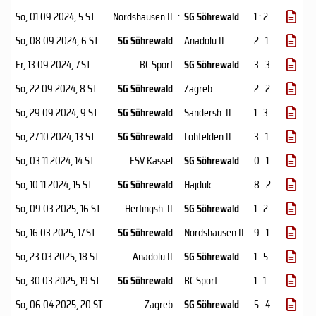
So, 01.09.2024
, 5.ST
Nordshausen II
:
SG Söhrewald
1 : 2
So, 08.09.2024
, 6.ST
SG Söhrewald
:
Anadolu II
2 : 1
Fr, 13.09.2024
, 7.ST
BC Sport
:
SG Söhrewald
3 : 3
So, 22.09.2024
, 8.ST
SG Söhrewald
:
Zagreb
2 : 2
So, 29.09.2024
, 9.ST
SG Söhrewald
:
Sandersh. II
1 : 3
So, 27.10.2024
, 13.ST
SG Söhrewald
:
Lohfelden II
3 : 1
So, 03.11.2024
, 14.ST
FSV Kassel
:
SG Söhrewald
0 : 1
So, 10.11.2024
, 15.ST
SG Söhrewald
:
Hajduk
8 : 2
So, 09.03.2025
, 16.ST
Hertingsh. II
:
SG Söhrewald
1 : 2
So, 16.03.2025
, 17.ST
SG Söhrewald
:
Nordshausen II
9 : 1
So, 23.03.2025
, 18.ST
Anadolu II
:
SG Söhrewald
1 : 5
So, 30.03.2025
, 19.ST
SG Söhrewald
:
BC Sport
1 : 1
So, 06.04.2025
, 20.ST
Zagreb
:
SG Söhrewald
5 : 4