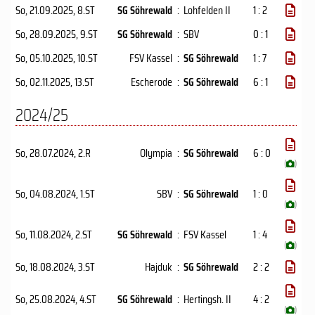
So, 21.09.2025
, 8.ST
SG Söhrewald
:
Lohfelden II
1 : 2
So, 28.09.2025
, 9.ST
SG Söhrewald
:
SBV
0 : 1
So, 05.10.2025
, 10.ST
FSV Kassel
:
SG Söhrewald
1 : 7
So, 02.11.2025
, 13.ST
Escherode
:
SG Söhrewald
6 : 1
2024/25
So, 28.07.2024
, 2.R
Olympia
:
SG Söhrewald
6 : 0
(
)
So, 04.08.2024
, 1.ST
SBV
:
SG Söhrewald
1 : 0
(
)
So, 11.08.2024
, 2.ST
SG Söhrewald
:
FSV Kassel
1 : 4
(
)
So, 18.08.2024
, 3.ST
Hajduk
:
SG Söhrewald
2 : 2
So, 25.08.2024
, 4.ST
SG Söhrewald
:
Hertingsh. II
4 : 2
(
)