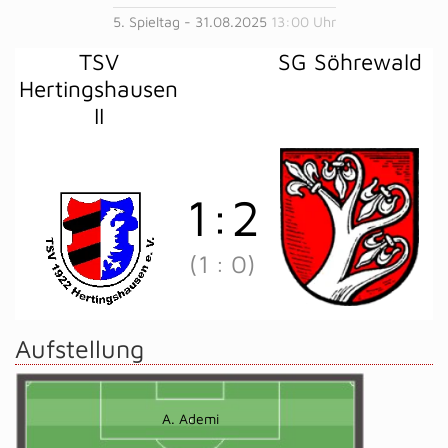
5. Spieltag - 31.08.2025
13:00 Uhr
TSV
SG Söhrewald
Hertingshausen
II
1
:
2
(1
:
0)
Aufstellung
A. Ademi