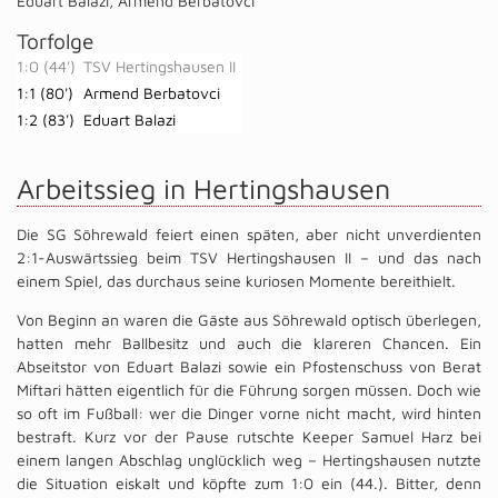
Eduart Balazi
,
Armend Berbatovci
Torfolge
1:0 (44')
TSV Hertingshausen II
1:1 (80')
Armend Berbatovci
1:2 (83')
Eduart Balazi
Arbeitssieg in Hertingshausen
Die SG Söhrewald feiert einen späten, aber nicht unverdienten
2:1-Auswärtssieg beim TSV Hertingshausen II – und das nach
einem Spiel, das durchaus seine kuriosen Momente bereithielt.
Von Beginn an waren die Gäste aus Söhrewald optisch überlegen,
hatten mehr Ballbesitz und auch die klareren Chancen. Ein
Abseitstor von Eduart Balazi sowie ein Pfostenschuss von Berat
Miftari hätten eigentlich für die Führung sorgen müssen. Doch wie
so oft im Fußball: wer die Dinger vorne nicht macht, wird hinten
bestraft. Kurz vor der Pause rutschte Keeper Samuel Harz bei
einem langen Abschlag unglücklich weg – Hertingshausen nutzte
die Situation eiskalt und köpfte zum 1:0 ein (44.). Bitter, denn