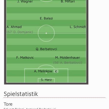
J. Wagner
B. Miftari
E. Balazi
A. Ahmad
L. Schmidt
(57' D. Domjanic)
Q. Berbatovci
F. Matkovic
M. Moldenhauer
(56' A. Berbatovci)
A. Melinkow
C
S. Harz
Spielstatistik
Tore