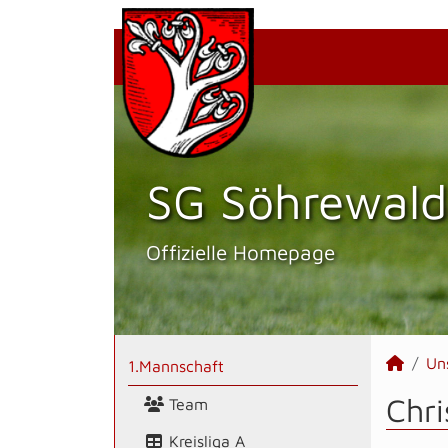
SG Söhrewald
Offizielle Homepage
Un
1.Mannschaft
Chri
Team
Kreisliga A