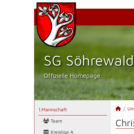
SG Söhrewald
Offizielle Homepage
Un
1.Mannschaft
Chri
Team
Kreisliga A