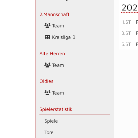
202
2.Mannschaft
1.ST
Team
3.ST
Kreisliga B
5.ST
Alte Herren
Team
Oldies
Team
Spielerstatistik
Spiele
Tore