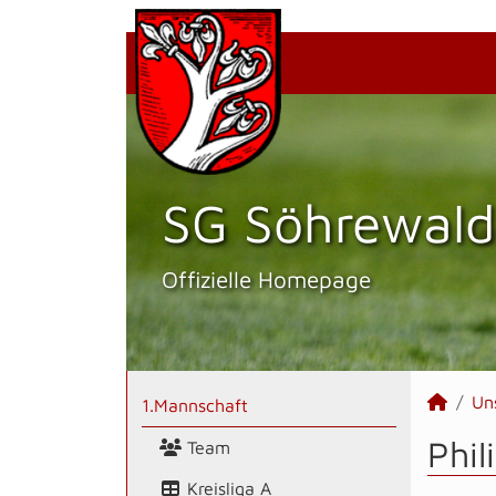
SG Söhrewald
Offizielle Homepage
Un
1.Mannschaft
Phil
Team
Kreisliga A