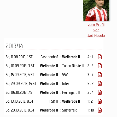
zum Profil
von
Jad Houda
2013/14
So, 11.08.2013
, 1.ST
Fasanenhof
:
Wellerode II
4 : 1
So, 01.09.2013
, 3.ST
Wellerode II
:
Tuspo Nieste II
2 : 3
So, 15.09.2013
, 4.ST
Wellerode II
:
SSV
3 : 7
So, 29.09.2013
, 14.ST
Wellerode II
:
Inter
5 : 2
So, 06.10.2013
, 7.ST
Wellerode II
:
Hertingsh. II
2 : 4
So, 13.10.2013
, 8.ST
FSK II
:
Wellerode II
1 : 2
So, 20.10.2013
, 9.ST
Wellerode II
:
Süsterfeld
1 : 10