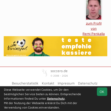
zum Profil
von
Remi Penkalla
soccero.de
© 2006 - 2026
Besucherstatistik
Kontakt
Impressum
Datenschutz
Diese Webseite verwendet Cookies, um Dir den
OK
bestmöglichen Service bieten zu können. Entsprechende
Informationen findest Du unter
Datenschutz
.
Mit der Nutzung der Webseite erklärst Du Dich mit der
Verwendung von Cookies einverstanden.