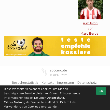
zum Profil
von
Marc Bergen
soccero.de
© 2006 - 2026
Besucherstatistik
Kontakt
Impressum
Datenschutz
Diese Webseite verwendet Cookies, um Dir den
OK
bestmöglichen Service bieten zu können. Entsprechende
Informationen findest Du unter
Datenschutz
.
Mit der Nutzung der Webseite erklärst Du Dich mit der
Verwendung von Cookies einverstanden.