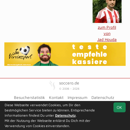
zum Profil
von
Jad Houda
soccero.de
© 2006 - 2026
Besucherstatistik
Kontakt
Impressum
Datenschutz
Diese Webseite verwendet Cookies, um Dir den
OK
bestmöglichen Service bieten zu können. Entsprechende
Informationen findest Du unter
Datenschutz
.
Mit der Nutzung der Webseite erklärst Du Dich mit der
Verwendung von Cookies einverstanden.