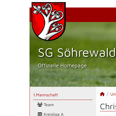
SG Söhrewald
Offizielle Homepage
Un
1.Mannschaft
Chri
Team
Kreisliga A