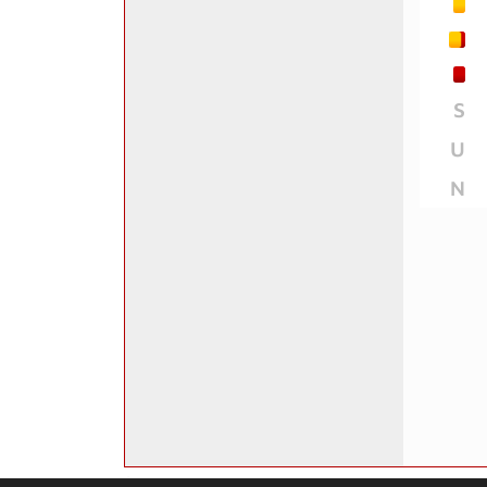
S
U
N
soccero.de