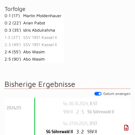
Torfolge
0:1 (17')
Martin Moldenhauer
0:2 (22')
Arian Pabst
0:3 (35')
Idris Abdulrahma
1:3 (37')
SSV 1951 Kassel II
2:3 (49')
SSV 1951 Kassel II
2:4 (55')
Abo Wasim
2:5 (90')
Abo Wasim
Bisherige Ergebnisse
Datum anzeigen
So, 06.10.2024
, 8.ST
2024/25
2 : 5
SSV II
SG Söhrewald II
So, 27.04.2025
, 17.ST
3 : 2
SG Söhrewald II
SSV II