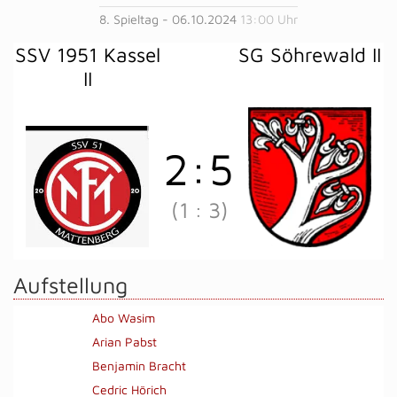
8. Spieltag - 06.10.2024
13:00 Uhr
SSV 1951 Kassel
SG Söhrewald II
II
2
:
5
(1
:
3)
Aufstellung
Abo Wasim
Arian Pabst
Benjamin Bracht
Cedric Hörich