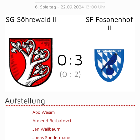
6. Spieltag - 22.09.2024
13:00 Uhr
SG Söhrewald II
SF Fasanenhof
II
0
:
3
(0
:
2)
Aufstellung
Abo Wasim
Armend Berbatovci
Jan Wallbaum
Jonas Sondermann