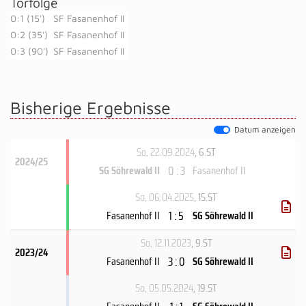
Torfolge
0:1 (15')
SF Fasanenhof II
0:2 (35')
SF Fasanenhof II
0:3 (90')
SF Fasanenhof II
Bisherige Ergebnisse
Datum anzeigen
So, 22.09.2024
, 6.ST
2024/25
0 : 3
SG Söhrewald II
Fasanenhof II
So, 06.04.2025
, 15.ST
1 : 5
Fasanenhof II
SG Söhrewald II
So, 12.11.2023
, 9.ST
2023/24
3 : 0
Fasanenhof II
SG Söhrewald II
So, 05.05.2024
, 19.ST