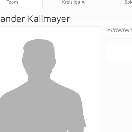
Team
Kreisliga A
Spi
xander Kallmayer
Mittelfel