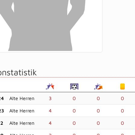
nstatistik
24
Alte Herren
3
0
0
0
23
Alte Herren
4
0
0
0
22
Alte Herren
4
0
0
0