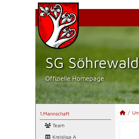
SG Söhrewald
Offizielle Homepage
Un
1.Mannschaft
Team
Kreisliga A