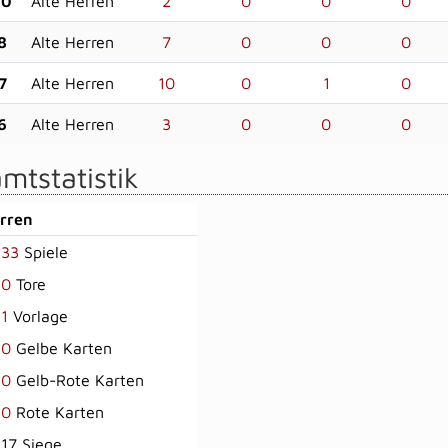
20
Alte Herren
2
0
0
0
8
Alte Herren
7
0
0
0
7
Alte Herren
10
0
1
0
6
Alte Herren
3
0
0
0
mtstatistik
erren
33
Spiele
0
Tore
1
Vorlage
0
Gelbe Karten
0
Gelb-Rote Karten
0
Rote Karten
17 Siege