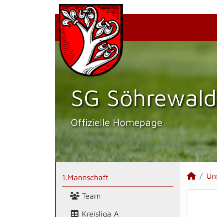
SG Söhrewald
Offizielle Homepage
Un
1.Mannschaft
Team
Kreisliga A