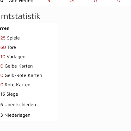
20
Alte Herren
5
24
0
0
mtstatistik
erren
25
Spiele
60
Tore
10
Vorlagen
0
Gelbe Karten
0
Gelb-Rote Karten
0
Rote Karten
16 Siege
6 Unentschieden
3 Niederlagen