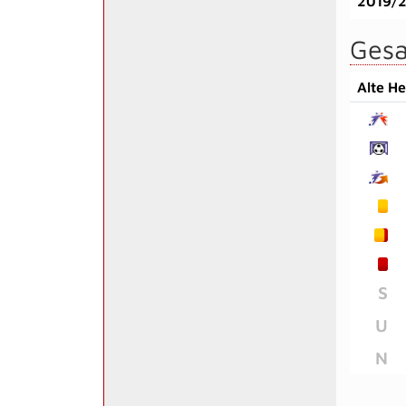
2019/
Gesa
Alte H
S
U
N