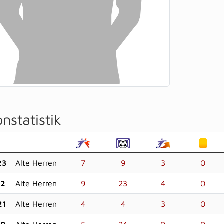
nstatistik
23
Alte Herren
7
9
3
0
22
Alte Herren
9
23
4
0
21
Alte Herren
4
4
3
0