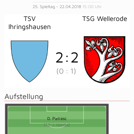
25. Spieltag - 22.04.2018
15:00 Uhr
TSV
TSG Wellerode
Ihringshausen
2
:
2
(0
:
1)
Aufstellung
D. Patrasc
(73' J. Houda)