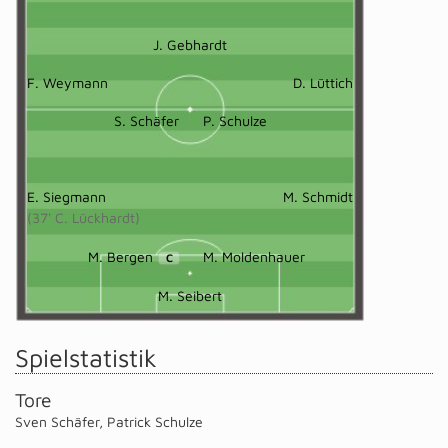
J. Gebhardt
F. Weymann
D. Lüttich
S. Schäfer
P. Schulze
E. Siegmann
M. Schmidt
(37' C. Lückhardt)
M. Bergen
M. Moldenhauer
C
M. Seibert
Spielstatistik
Tore
Sven Schäfer
,
Patrick Schulze