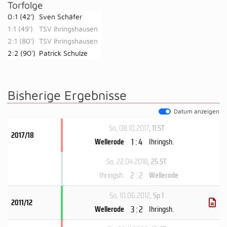
Torfolge
0:1 (42')
Sven Schäfer
1:1 (49')
TSV Ihringshausen
2:1 (80')
TSV Ihringshausen
2:2 (90')
Patrick Schulze
Bisherige Ergebnisse
Datum anzeigen
So, 08.10.2017
, 11.ST
2017/18
1 : 4
Wellerode
Ihringsh.
So, 22.04.2018
, 25.ST
2 : 2
Ihringsh.
Wellerode
So, 10.06.2012
, Sp 1
2011/12
3 : 2
Wellerode
Ihringsh.