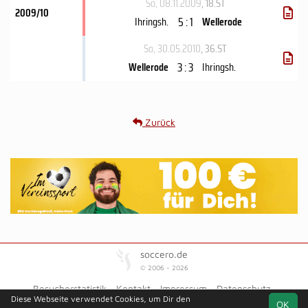
So, 08.11.2009
, 18.ST
2009/10
5 : 1
Ihringsh.
Wellerode
So, 30.05.2010
, 36.ST
3 : 3
Wellerode
Ihringsh.
Zurück
soccero.de
© 2006 - 2026
Besucherstatistik
Kontakt
Impressum
Datenschutz
Diese Webseite verwendet Cookies, um Dir den
OK