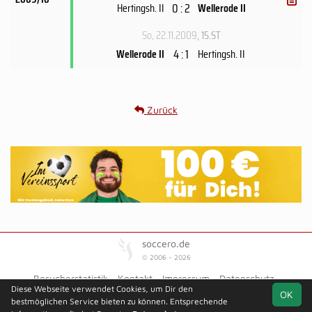
0 : 2
Hertingsh. II
Wellerode II
So, 22.11.2009
, 15.ST
4 : 1
Wellerode II
Hertingsh. II
Zurück
soccero.de
© 2006 - 2026
Besucherstatistik
Kontakt
Impressum
Datenschutz
Diese Webseite verwendet Cookies, um Dir den
OK
bestmöglichen Service bieten zu können. Entsprechende