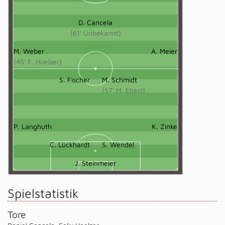
D. Cancela
(61' Unbekannt)
M. Weber
A. Meier
(46' F. Hoelzer)
S. Fischer
M. Schmidt
(57' M. Ebert)
P. Langhuth
K. Zinke
C. Lückhardt
S. Wendel
J. Steinmeier
Spielstatistik
Tore