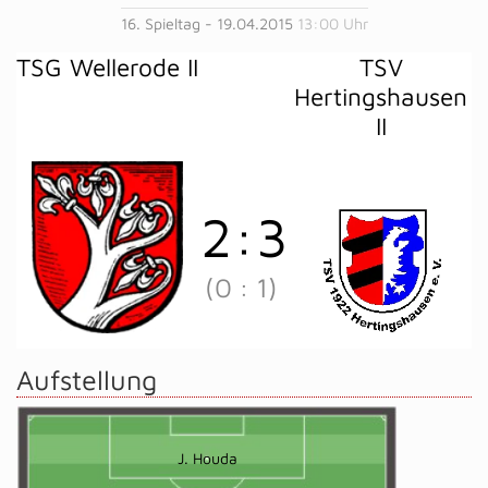
16. Spieltag - 19.04.2015
13:00 Uhr
TSG Wellerode II
TSV
Hertingshausen
II
2
:
3
(0
:
1)
Aufstellung
J. Houda