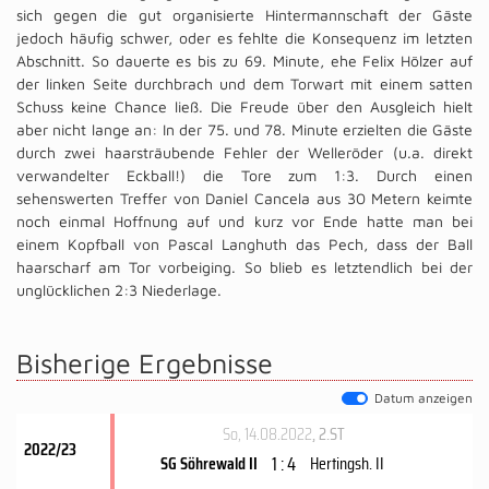
sich gegen die gut organisierte Hintermannschaft der Gäste
jedoch häufig schwer, oder es fehlte die Konsequenz im letzten
Abschnitt. So dauerte es bis zu 69. Minute, ehe Felix Hölzer auf
der linken Seite durchbrach und dem Torwart mit einem satten
Schuss keine Chance ließ. Die Freude über den Ausgleich hielt
aber nicht lange an: In der 75. und 78. Minute erzielten die Gäste
durch zwei haarsträubende Fehler der Welleröder (u.a. direkt
verwandelter Eckball!) die Tore zum 1:3. Durch einen
sehenswerten Treffer von Daniel Cancela aus 30 Metern keimte
noch einmal Hoffnung auf und kurz vor Ende hatte man bei
einem Kopfball von Pascal Langhuth das Pech, dass der Ball
haarscharf am Tor vorbeiging. So blieb es letztendlich bei der
unglücklichen 2:3 Niederlage.
Bisherige Ergebnisse
Datum anzeigen
So, 14.08.2022
, 2.ST
2022/23
1 : 4
SG Söhrewald II
Hertingsh. II