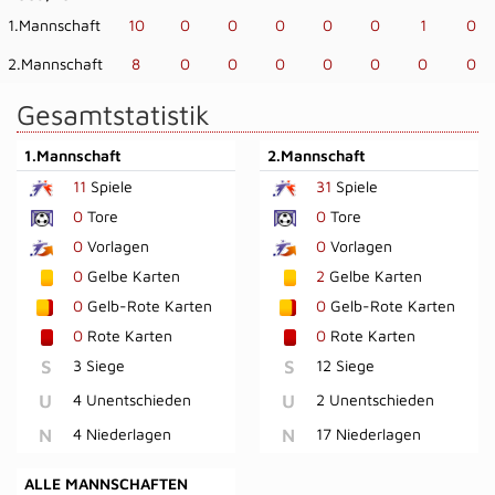
1.Mannschaft
10
0
0
0
0
0
1
0
2.Mannschaft
8
0
0
0
0
0
0
0
Gesamtstatistik
1.Mannschaft
2.Mannschaft
11
Spiele
31
Spiele
0
Tore
0
Tore
0
Vorlagen
0
Vorlagen
0
Gelbe Karten
2
Gelbe Karten
0
Gelb-Rote Karten
0
Gelb-Rote Karten
0
Rote Karten
0
Rote Karten
S
3 Siege
S
12 Siege
U
4 Unentschieden
U
2 Unentschieden
N
4 Niederlagen
N
17 Niederlagen
ALLE MANNSCHAFTEN