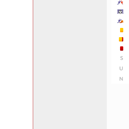
S
U
N