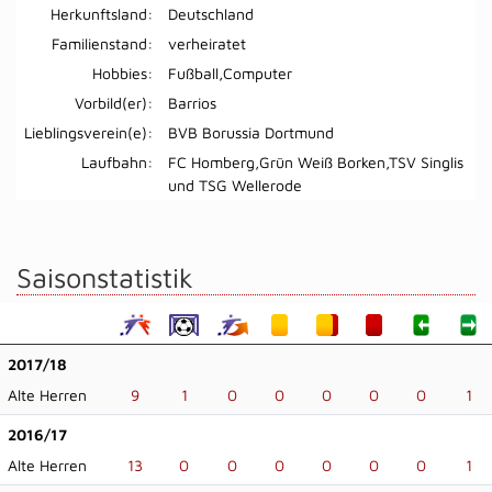
Herkunftsland:
Deutschland
Familienstand:
verheiratet
Hobbies:
Fußball,Computer
Vorbild(er):
Barrios
Lieblingsverein(e):
BVB Borussia Dortmund
Laufbahn:
FC Homberg,Grün Weiß Borken,TSV Singlis
und TSG Wellerode
Saisonstatistik
2017/18
Alte Herren
9
1
0
0
0
0
0
1
2016/17
Alte Herren
13
0
0
0
0
0
0
1