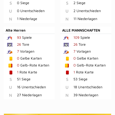
S
0 Siege
S
2 Siege
U
0 Unentschieden
U
2 Unentschieden
N
1 Niederlage
N
11 Niederlagen
Alte Herren
ALLE MANNSCHAFTEN
93
Spiele
109
Spiele
26
Tore
26
Tore
7
Vorlagen
7
Vorlagen
0
Gelbe Karten
0
Gelbe Karten
0
Gelb-Rote Karten
0
Gelb-Rote Karten
1
Rote Karte
1
Rote Karte
S
51 Siege
S
53 Siege
U
16 Unentschieden
U
18 Unentschieden
N
27 Niederlagen
N
39 Niederlagen