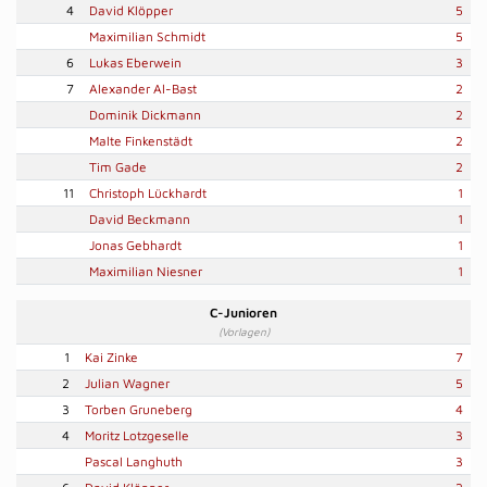
4
David Klöpper
5
Maximilian Schmidt
5
6
Lukas Eberwein
3
7
Alexander Al-Bast
2
Dominik Dickmann
2
Malte Finkenstädt
2
Tim Gade
2
11
Christoph Lückhardt
1
David Beckmann
1
Jonas Gebhardt
1
Maximilian Niesner
1
C-Junioren
(Vorlagen)
1
Kai Zinke
7
2
Julian Wagner
5
3
Torben Gruneberg
4
4
Moritz Lotzgeselle
3
Pascal Langhuth
3