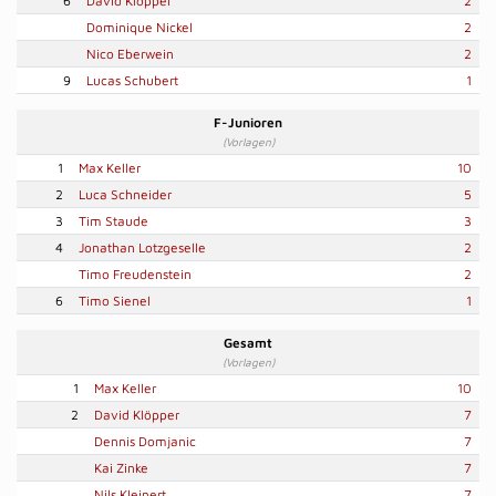
6
David Klöpper
2
Dominique Nickel
2
Nico Eberwein
2
9
Lucas Schubert
1
F-Junioren
(Vorlagen)
1
Max Keller
10
2
Luca Schneider
5
3
Tim Staude
3
4
Jonathan Lotzgeselle
2
Timo Freudenstein
2
6
Timo Sienel
1
Gesamt
(Vorlagen)
1
Max Keller
10
2
David Klöpper
7
Dennis Domjanic
7
Kai Zinke
7
Nils Kleinert
7