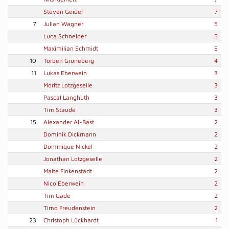
Steven Geidel
7
7
Julian Wagner
5
Luca Schneider
5
Maximilian Schmidt
5
10
Torben Gruneberg
4
11
Lukas Eberwein
3
Moritz Lotzgeselle
3
Pascal Langhuth
3
Tim Staude
3
15
Alexander Al-Bast
2
Dominik Dickmann
2
Dominique Nickel
2
Jonathan Lotzgeselle
2
Malte Finkenstädt
2
Nico Eberwein
2
Tim Gade
2
Timo Freudenstein
2
23
Christoph Lückhardt
1