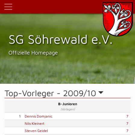
SG Söhrewald e.V.
Offizielle Homepage
Top-Vorleger -
2009/10
B-Junioren
(Vorlagen)
1
Dennis Domjanic
7
Nils Kleinert
7
Steven Geidel
7