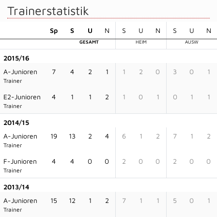
Trainerstatistik
Sp
S
U
N
S
U
N
S
U
N
GESAMT
HEIM
AUSW
2015/16
A-Junioren
7
4
2
1
1
2
0
3
0
1
Trainer
E2-Junioren
4
1
1
2
1
0
1
0
1
1
Trainer
2014/15
A-Junioren
19
13
2
4
6
1
2
7
1
2
Trainer
F-Junioren
4
4
0
0
2
0
0
2
0
0
Trainer
2013/14
A-Junioren
15
12
1
2
7
1
1
5
0
1
Trainer