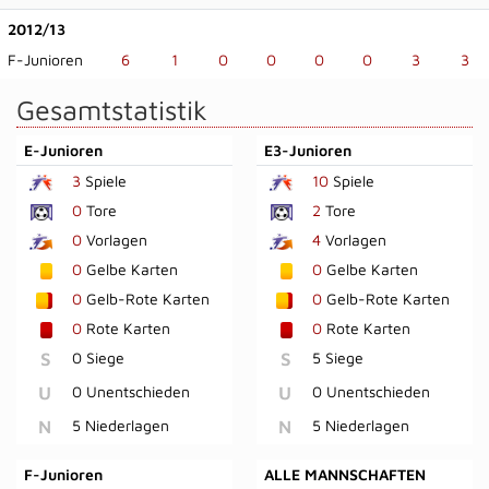
2012/13
F-Junioren
6
1
0
0
0
0
3
3
Gesamtstatistik
E-Junioren
E3-Junioren
3
Spiele
10
Spiele
0
Tore
2
Tore
0
Vorlagen
4
Vorlagen
0
Gelbe Karten
0
Gelbe Karten
0
Gelb-Rote Karten
0
Gelb-Rote Karten
0
Rote Karten
0
Rote Karten
S
0 Siege
S
5 Siege
U
0 Unentschieden
U
0 Unentschieden
N
5 Niederlagen
N
5 Niederlagen
F-Junioren
ALLE MANNSCHAFTEN