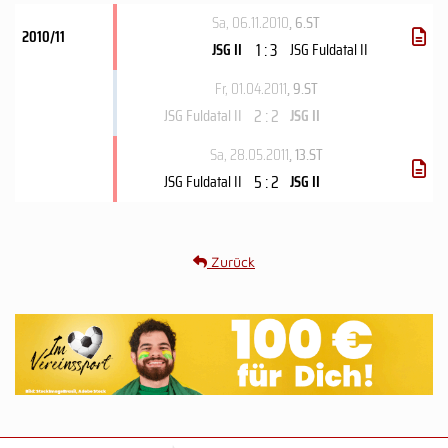
Sa, 06.11.2010
, 6.ST
2010/11
1 : 3
JSG II
JSG Fuldatal II
Fr, 01.04.2011
, 9.ST
2 : 2
JSG Fuldatal II
JSG II
Sa, 28.05.2011
, 13.ST
5 : 2
JSG Fuldatal II
JSG II
Zurück