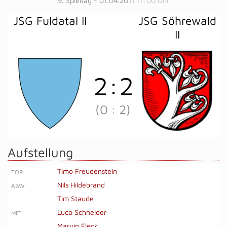
9. Spieltag - 01.04.2011
17:00 Uhr
JSG Fuldatal II
JSG Söhrewald
II
2
:
2
(0
:
2)
Aufstellung
Timo Freudenstein
TOR
Nils Hildebrand
ABW
Tim Staude
Luca Schneider
MIT
Marvin Fleck